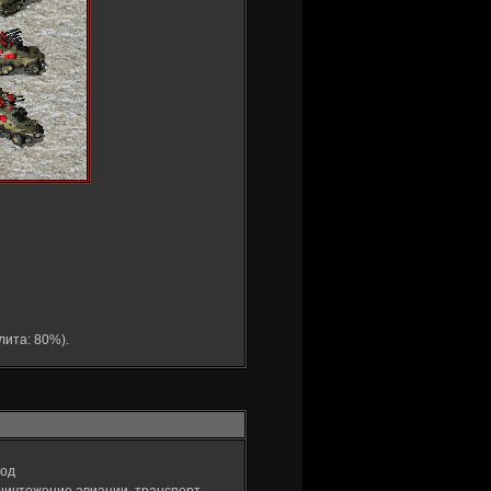
лита: 80%).
вод