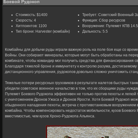
Боевой Рудокоп
Стоимость: $1400
Требует: Советский Военный 
Скорость: 4
Функция: Сбор ресурсов
Хитпоинтов: 1100
Вооружение: Пулемет КПВ 14.
Тип брони: Harvester (комбайн)
Дальность: 5.5
Комбайны для добычи руды играли важную роль на поле боя еще со врем
Войны. Они собирают минералы, которые могут быть обработаны на пе
комбинате, чтобы командир мог получить средства для финансирования с
Благодаря тяжелой броне и иммунитету к контролю разума, достигаемому
дистанционного управления, рудокопов довольно сложно уничтожить ста
Тяжелые потери ресурсных грузовиков в результате налетов быстрых танк
убедили советское военное начальство в том, что их сборщики руды нужд
Пулемет Боевого Рудокопа эффективен не только против пехоты и легкой 
с уничтожением Дронов Ужаса и Дронов Ярости. Хотя Боевой Рудокоп може
обыденного нападения пехоты, встреча с противотанковым вооружением в
комбайна. Чтобы компенсировать недостаток мобильности, кузов Боевого
вместимостью, чем кузов Хроно-Рудокопа Альянса.