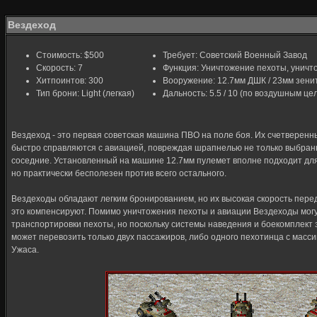
Вездеход
Стоимость: $500
Требует: Советский Военный Завод
Скорость: 7
Функция: Уничтожение пехоты, уничт
Хитпоинтов: 300
Вооружение: 12.7мм ДШК / 23мм зенит
Тип брони: Light (легкая)
Дальность: 5.5 / 10 (по воздушным це
Вездеход - это первая советская машина ПВО на поле боя. Их счетверен
быстро справляются с авиацией, повреждая шрапнелью не только выбранн
соседние. Установленный на машине 12.7мм пулемет вполне подходит дл
но практически бесполезен против всего остального.
Вездеходы обладают легким бронированием, но их высокая скорость пере
это компенсируют. Помимо уничтожения пехоты и авиации Вездеходы мог
транспортировки пехоты, но поскольку системы наведения и боекомплект
может перевозить только двух пассажиров, либо одного пехотинца с масс
Ужаса.