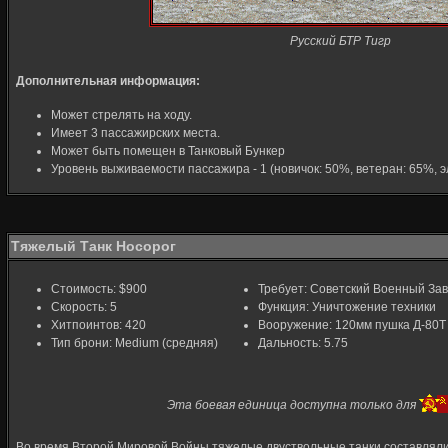
Русский БТР Тигр
Дополнительная информация:
Может стрелять на ходу.
Имеет 3 пассажирских места.
Может быть помещен в Танковый Бункер
Уровень выживаемости пассажира - 1 (новичок: 50%, ветеран: 65%, э
Тяжелый Танк Носорог
Стоимость: $900
Требует: Советский Военный За
Скорость: 5
Функция: Уничтожение техники
Хитпоинтов: 420
Вооружение: 120мм пушка Д-80Т
Тип брони: Medium (средняя)
Дальность: 5.75
Эта боевая единица доступна только для
Во время Второй Мировой Войны тяжелые двуствольные танки составляли