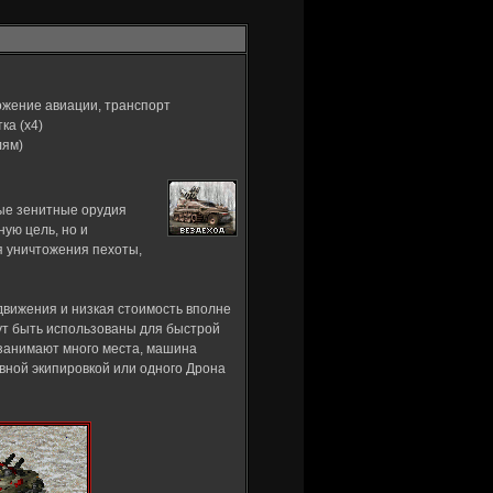
ожение авиации, транспорт
ка (x4)
лям)
ные зенитные орудия
ую цель, но и
я уничтожения пехоты,
движения и низкая стоимость вполне
ут быть использованы для быстрой
 занимают много места, машина
ивной экипировкой или одного Дрона