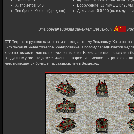
Скорость: 6
Функция: Уничтожение пехоты, у
Хитпоинтов: 340
Вооружение: 12.7мм ДШК / 23мм з
Тип брони: Medium (средняя)
Дальность: 5.5 / 10 (по воздушн
Эта боевая единица заменяет Вездеход у
Рос
БТР Тигр - это русская альтернатива стандартному Вездеходу. Хотя основ
Тигр получил более тяжелое бронирование, а потому передвигается медл
хорошо подходит для поддержки вертолетов Волкодав и предоставляет б
воздушных угроз. Но даже сниженная скорость не мешает Тигру эффективно
него помещается больше пассажиров, чем в Вездеход.