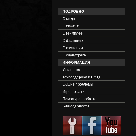
ПОДРОБНО
О моде
О сюжете
О геймплее
О фракциях
О кампании
O саундтреке
ИНФОРМАЦИЯ
Установка
Техподдержка и F.A.Q.
Общие проблемы
Игра по сети
Помочь разработке
Благодарности