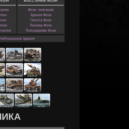
ИЛОН
ВОССТАНИЕ ФОЭН
сание
Фоэн: описание
илон
Здания Фоэн
илон
Пехота Фоэн
илон
Техника Фоэн
псилон
Технодерево Фоэн
Нейтральные Здания
НИКА