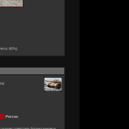
лита: 80%).
вод
России
.
 основу советских бронетанковых