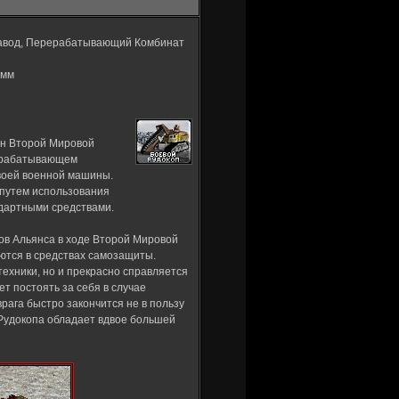
Завод, Перерабатывающий Комбинат
5мм
ен Второй Мировой
рерабатывающем
воей военной машины.
 путем использования
ндартными средствами.
ов Альянса в ходе Второй Мировой
аются в средствах самозащиты.
техники, но и прекрасно справляется
т постоять за себя в случае
рага быстро закончится не в пользу
 Рудокопа обладает вдвое большей