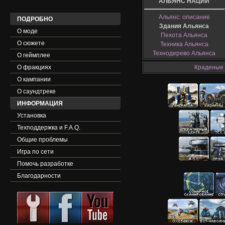
АЛЬЯНС НАЦИЙ
Альянс: описание
ПОДРОБНО
Здания Альянса
О моде
Пехота Альянса
О сюжете
Техника Альянса
Технодерево Альянса
О геймплее
О фракциях
Краденые 
О кампании
O саундтреке
ИНФОРМАЦИЯ
Установка
Техподдержка и F.A.Q.
Общие проблемы
Игра по сети
Помочь разработке
Благодарности