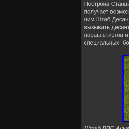
Построив Станц
получает возмож
ним Штаб Десан
вызывать десан
парашютистов и 
специальных, бо
Штаб ВВС Алья