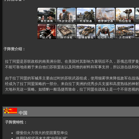
子阵营介绍：
拉丁同盟是苏联政权的南美洲分部。在美国对其影响力衰弱后不久，苏俄总理罗曼
不能可靠地依赖于来自他们苏联盟友以及同僚的材料和军事支持，所以游击战和快
由于拉丁同盟的军械库主要由过时的苏联武器组成，使用烟雾弹来降低敌军在战场
经成为了拉丁同盟策略的一部分。来自拉丁美洲的优秀步兵支援和高度熟练的神射
大地补充这一策略。如猎豹一般迅捷而致命，拉丁同盟在战场上是一个不容忽视的
中国
子阵营特性：
缓慢但火力强大的坚固重型单位
使用EMP武器来支撑“中国长城”