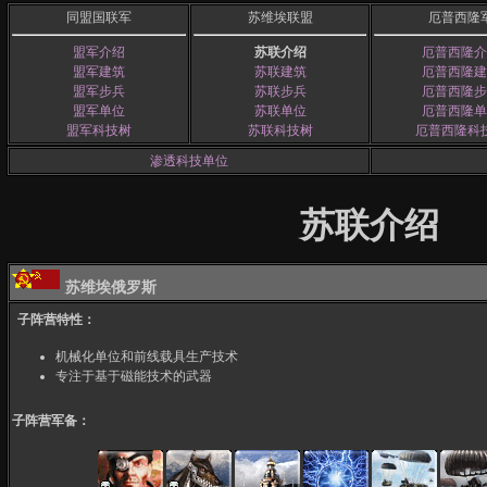
同盟国联军
苏维埃联盟
厄普西隆
盟军介绍
苏联介绍
厄普西隆介
盟军建筑
苏联建筑
厄普西隆建
盟军步兵
苏联步兵
厄普西隆步
盟军单位
苏联单位
厄普西隆单
盟军科技树
苏联科技树
厄普西隆科
渗透科技单位
苏联介绍
苏维埃俄罗斯
子阵营特性：
机械化单位和前线载具生产技术
专注于基于磁能技术的武器
子阵营军备：